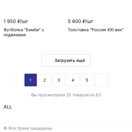
Размер
—
Размер
—
1 950 ₽/шт
5 600 ₽/шт
Футболка "Бэмби" с
Толстовка "Россия XXI век"
подвязами
Загрузить ещё
Цвет
—
1
2
3
4
5
Цвет
—
Вы просмотрели 20 товаров из 83
Размер
—
Размер
—
ALL
© Все права защищены.