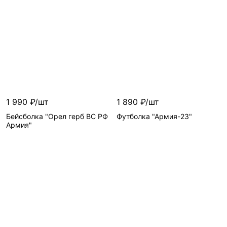
Цвет
—
Цвет
—
Размер
—
Размер
—
1 990 ₽/шт
1 890 ₽/шт
Бейсболка "Орел герб ВС РФ
Футболка "Армия-23"
Армия"
В корзину
Цвет
—
много