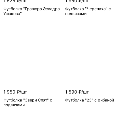
1 525 ₽/шт
1 950 ₽/шт
Футболка "Гравюра Эскадра
Футболка "Черепаха" с
Ушакова"
подвязами
Цвет
—
Цвет
—
Размер
—
Размер
—
1 950 ₽/шт
1 590 ₽/шт
Футболка "Звери Спят" с
Футболка "23" с рибаной
подвязами