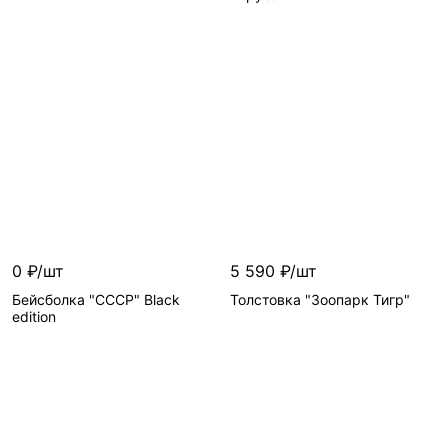
Цвет
—
Цвет
—
Размер
—
Размер
—
0 ₽/шт
5 590 ₽/шт
Бейсболка "СССР" Black
Толстовка "Зоопарк Тигр"
edition