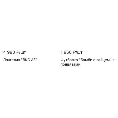
Цвет
—
Цвет
—
Размер
—
Размер
—
4 990 ₽/шт
1 950 ₽/шт
Лонгслив "ВКС AF"
Футболка "Бэмби с зайцем" с
подвязами
Цвет
—
Цвет
—