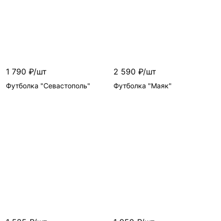
Цвет
—
Предзаказ
Размер
—
1 790 ₽/шт
2 590 ₽/шт
Футболка "Севастополь"
Футболка "Маяк"
Цвет
—
Цвет
—
Размер
—
Размер
—