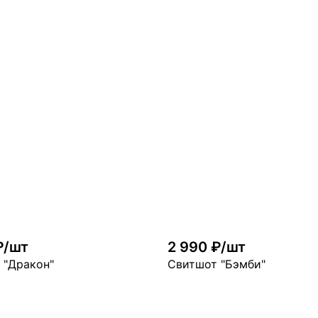
₽/шт
2 990 ₽/шт
 "Дракон"
Свитшот "Бэмби"