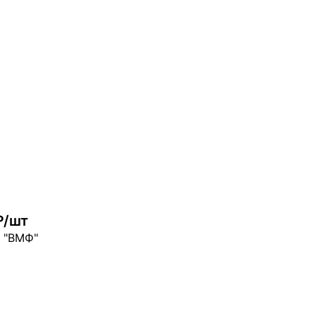
—
Цвет
—
ер
—
Размер
—
₽/шт
 "ВМФ"