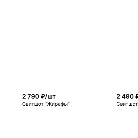
Цвет
—
Цвет
Размер
—
Разм
2 790 ₽/шт
2 490 
Свитшот "Жирафы"
Свитшот