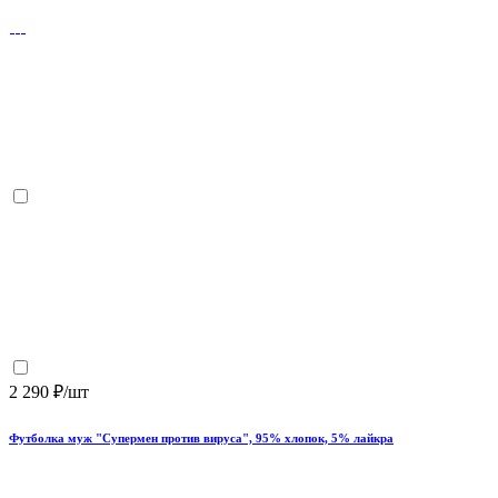
2 290 ₽/шт
Футболка муж "Супермен против вируса", 95% хлопок, 5% лайкра