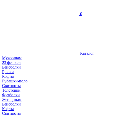
0
Каталог
Мужчинам
23 февраля
Бейсболки
Брюки
Кофты
Рубашки-поло
Свитшоты
Толстовки
Футболки
Женщинам
Бейсболки
Кофты
Свитшоты